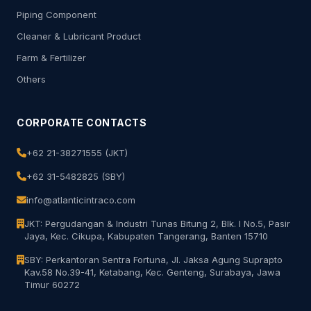
Piping Component
Cleaner & Lubricant Product
Farm & Fertilizer
Others
CORPORATE CONTACTS
+62 21-38271555 (JKT)
+62 31-5482825 (SBY)
info@atlanticintraco.com
JKT: Pergudangan & Industri Tunas Bitung 2, Blk. I No.5, Pasir
Jaya, Kec. Cikupa, Kabupaten Tangerang, Banten 15710
SBY: Perkantoran Sentra Fortuna, Jl. Jaksa Agung Suprapto
Kav.58 No.39-41, Ketabang, Kec. Genteng, Surabaya, Jawa
Timur 60272